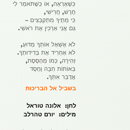
כְּשֶׁאֶרְאֶה, אוֹ כְּשֶׁתֹּאמַר לִי
חֶרֶשׁ, חֲרִישִׁי,
כִּי מֵתֶיךָ מִתְקַבְּצִים –
גַּם אֲנִי אַרְכִּין אֶת רֹאשִׁי.
לֹא אֶשְׁאַל אוֹתְךָ מַדּוּעַ,
לֹא אַחְרִיד אֶת בְּדִידוּתְךָ.
זְהִירָה, כְּמוֹ מְהַסֶּסֶת,
בְּאוֹתוֹת חִבָּה וָחֶסֶד
אֲדַבֵּר אִתְּךָ.
בשביל אל הבריכות
לחן:  אלונה טוראל
מילים:  יורם טהרלב