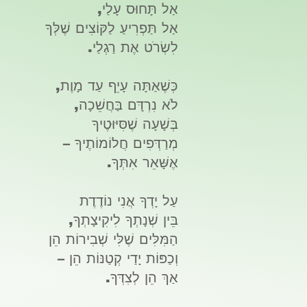
אַל תָּחוּס עָלַי,
אַל תַּפְרִיעַ לַקּוֹצִים שֶׁלְּךָ
לִשְׂרֹט אֶת רַגְלַי.
כְּשֶׁאַתָּה עָיֵף עַד מָוֶת,
לֹא נִרְדָּם בַּחֲשֵׁכָה,
בְּשָׁעָה שֶׁסִּיּוּטֶיךָ
מְרַדְּפִים חֲלוֹמוֹתֶיךָ –
אֶשָּׁאֵר אִתְּךָ.
עַל יָדְךָ אֲנִי נוֹדֶדֶת
בֵּין שְׁנָתְךָ לִיקִיצָתְךָ,
הַמִּלִּים שֶׁלִּי שְׁבִירוֹת הֵן
וְכַפּוֹת יָדַי קְטַנּוֹת הֵן –
אַךְ הֵן לְצִדְּךָ.