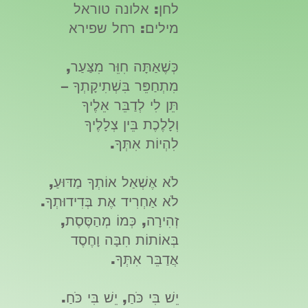
לחן: אלונה טוראל
מילים: רחל שפירא
כְּשֶׁאַתָּה חִוֵּר מִצַּעַר,
מִתְחַפֵּר בִּשְׁתִיקָתְךָ –
תֵּן לִי לְדַבֵּר אֵלֶיךָ
וְלָלֶכֶת בֵּין צְלָלֶיךָ
לִהְיוֹת אִתְּךָ.
לֹא אֶשְׁאַל אוֹתְךָ מַדּוּעַ,
לֹא אַחְרִיד אֶת בְּדִידוּתְךָ.
זְהִירָה, כְּמוֹ מְהַסֶּסֶת,
בְּאוֹתוֹת חִבָּה וָחֶסֶד
אֲדַבֵּר אִתְּךָ.
יֵשׁ בִּי כֹּחַ, יֵשׁ בִּי כֹּחַ.