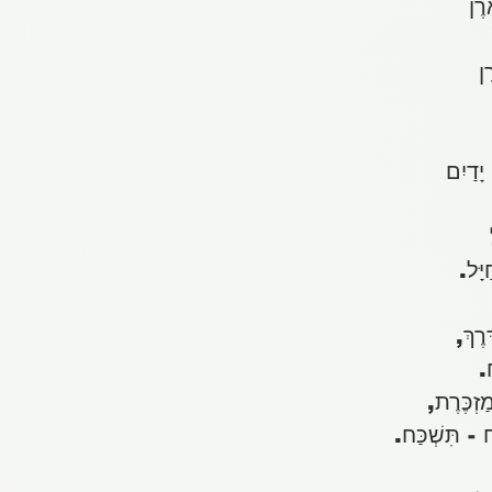
רֶן
ֶן
יָדַיִם
ָּל.
רֶךְ,
ח.
זְכֶּרֶת,
ח - תִּשְׁכַּח.