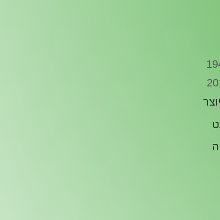
19
20
וצר
ט
ה