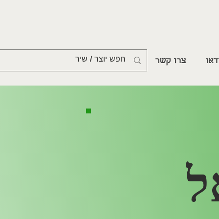
דאו
צרו קשר
ל