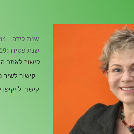
שנת לידה
44
:שנת פטירה
19
קישור לאתר הי
קישור לשירונ
קישור לויקיפדי