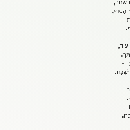
ם שַׁחַר,
י הַסּוּף,
ת
ּף.    
 עוֹד,
ָּךְ.
ֶן -
ִשְׁכַּח.
ָה
ְ.
כַח.