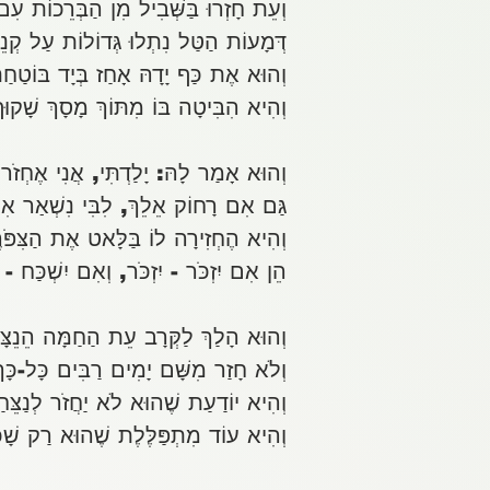
וְעֵת חָזְרוּ בַּשְּׁבִיל מִן הַבְּרֵכוֹת עִ
דְּמָעוֹת הַטַּל נִתְלוּ גְּדוֹלוֹת עַל קְנֵ
וְהוּא אֶת כַּף יָדָהּ אָחַז בְּיָד בּוֹטַחַ
וְהִיא הִבִּיטָה בּוֹ מִתּוֹךְ מָסָךְ שָׁקו
וְהוּא אָמַר לָהּ: יָלַדְתִּי, אֲנִי אֶחְזֹר
גַּם אִם רָחוֹק אֵלֵךְ, לִבִּי נִשְׁאַר אִת
וְהִיא הֶחְזִירָה לוֹ בַּלָּאט אֶת הַצִּפֹּר
הֵן אִם יִזְכֹּר - יִזְכֹּר, וְאִם יִשְׁכַּח - י
וְהוּא הָלַךְ לַקְּרָב עֵת הַחַמָּה הֵנֵצּ
וְלֹא חָזַר מִשָּׁם יָמִים רַבִּים כָּל-כָּך
וְהִיא יוֹדַעַת שֶׁהוּא לֹא יַחֲזֹר לְנַצֵּחַ
וְהִיא עוֹד מִתְפַּלֶּלֶת שֶׁהוּא רַק שָׁ