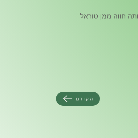
תה חווה ממן טוראל
הקודם