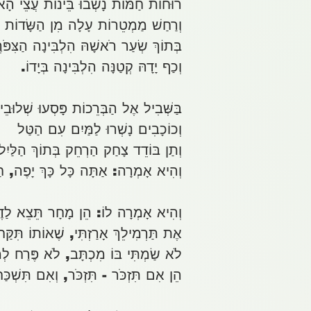
רוּחוֹת חַמּוֹת נָשְׁבוּ בֵּינוֹת עֲצֵי הָאֹ
וְרַחַשׁ מַמְטֵרוֹת עָלָה מִן הַשָּׂדוֹת
בְּתוֹךְ שְׂעַר רֹאשָׁהּ הִלְבִּינָה הַצִּפֹּר
וְכַף יָדָהּ קְטַנָּה הִלְבִּינָה בְּיָדוֹ.
בַּשְּׁבִיל אֶל הַבְּרֵכוֹת פָּסְעוּ שְׁלוּבֵי 
וְכוֹכָבִים נָשְׁרוּ לַמַּיִם עִם הַטַּל
וְתַן בּוֹדֵד צָחַק הַרְחֵק בְּתוֹךְ הַלַּיִל
וְהִיא אָמְרָה: אַתָּה כָּל כָּךְ יָפֶה, חַי
וְהִיא אָמְרָה לוֹ: הֵן מָחָר תֵּצֵא לַדֶּ
אֶת תַּרְמִילֵךְ אָרַזְתִּי, שֶׁאוֹתוֹ תִּקַּ
לֹא שַׂמְתִּי בּוֹ מִכְתָּב, לֹא פֶּרַח לְמַ
הֵן אִם תִּזְכֹּר - תִּזְכֹּר, וְאִם תִּשְׁכַּ