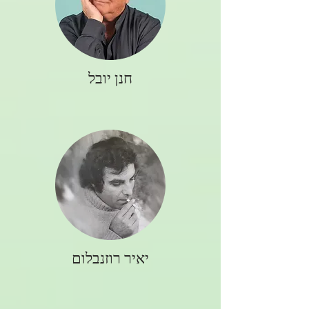
חנן יובל
יאיר רוזנבלום