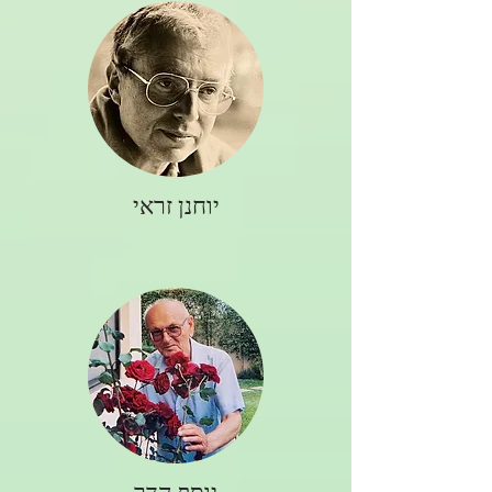
יוחנן זראי
יוסף הדר