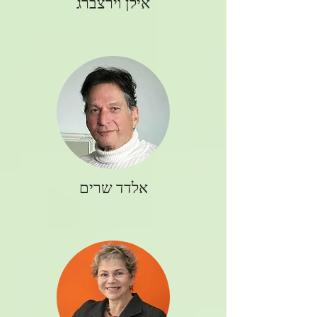
אילן וירצברג
אלדד שרים