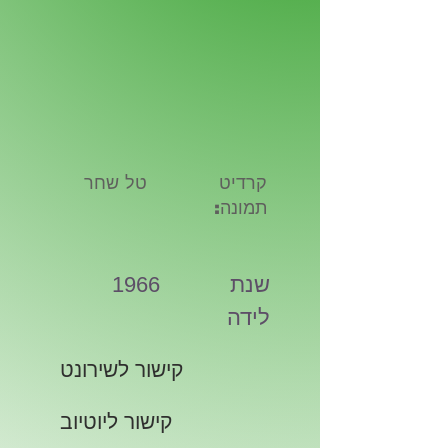
קרדיט
טל שחר
תמונה:
שנת
1966
לידה
קישור לשירונט
קישור ליוטיוב