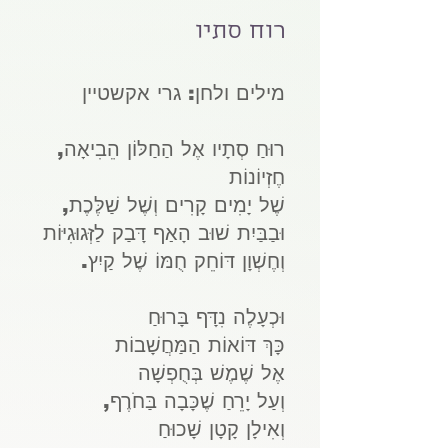
רוח סתיו
מילים ולחן: גרי אקשטיין
רוּחַ סְתָיו אֶל הַחַלּוֹן הֵבִיאָה,
חֶזְיוֹנוֹת
שֶׁל יָמִים קָרִים וְשֶׁל שַׁלֶּכֶת,
וּבַבַּיִת שׁוּב הָאַף דָּבַק לַזְּגוּגִיּוֹת
וְחֶשְׁוָן דּוֹחֵק חֻמּוֹ שֶׁל קַיִץ.
וּכְעָלֶה נִדָּף בָּרוּחַ
כָּךְ דּוֹאוֹת הַמַּחֲשָׁבוֹת
אֶל שֶׁמֶשׁ בְּחֻפְשָׁה
וְעַל יָרֵחַ שֶׁכָּבָה בַּחֹרֶף,
וְאִילָן קָטָן שָׁכוּחַ