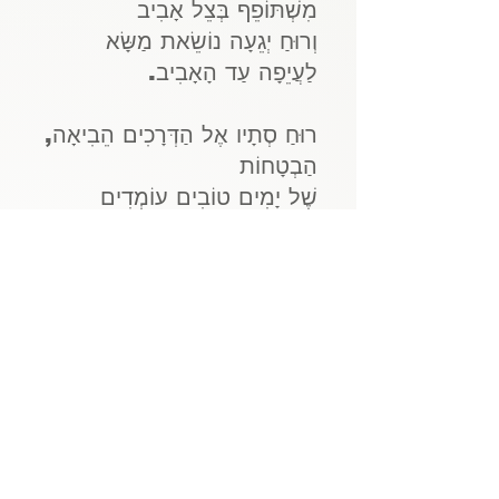
מִשְׁתּוֹפֵף בְּצֵל אָבִיב
וְרוּחַ יְגֵעָה נוֹשֵׂאת מַשָּׂא
לַעֲיֵפָה עַד הָאָבִיב.
רוּחַ סְתָיו אֶל הַדְּרָכִים הֵבִיאָה,
הַבְטָחוֹת
שֶׁל יָמִים טוֹבִים עוֹמְדִים
בַּפֶּתַח,
וְיוֹנָה תְּמִימָה נוֹשֵׂאת עָנָף
לְמַזָּל טוֹב
וּשְׁלֵמִים שַׂלְוִים פְּנֵי הַשָּׁמַיִם.
וְעוֹבֶרֶת לָהּ חוֹלֶפֶת עוֹד עוֹנָה
וְעוֹד תְּקוּפָה
וְהָעוֹלָם כְּמִנְהָגוֹ נוֹהֵג וּמִשְׁתַּנֶּה
בְּתוֹךְ שָׁבוּעַ,