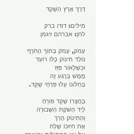
דֶּרֶךְ אֶרֶץ הַשָּׁקֵד
מילים: דודו ברק
לחן: אברהם זיגמן
עָמֹק, עָמֹק בְּתוֹךְ הַחֹרֶף
נוֹלַד תִּינוֹק כֻּלּוֹ רוֹעֵד
וּכְשֶׁלְּאוֹר פִּזֵּז
מַמָּשׁ בְּרֶגַע זֶה
בְּחַלּוֹנוֹ עָלוּ פִּרְחֵי שָׁקֵד.
בַּחֲצֵרוֹ שָׁקֵד פּוֹרֵחַ
לְיַד הַשֹּׁקֶת הַשְּׁבוּרָה
וְהַתִּינוֹק הָרַךְ
אֶת חִיּוּכוֹ שָׁלַח