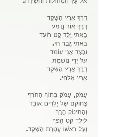
אֶל עֵץ הַמְּחוֹלוֹת וְהַשִּׁירָה.
דֶּרֶךְ אֶרֶץ הַשָּׁקֵד
דֶּרֶךְ אוֹר וְדֶמַע
בָּאתִי יֶלֶד קָט רוֹעֵד
בָּאתִי גֶּבֶר חַי.
וּבַצַּד אֲנִי עוֹמֵד
עַל יָדִי נוֹשֶׁמֶת
דֶּרֶךְ אֶרֶץ הַשָּׁקֵד
אֶרֶץ אֱלֹהִי.
עָמֹק, עָמֹק בְּתוֹךְ הַחֹרֶף
צְחוֹקָם שֶׁל יְלָדִים אוֹבֵד
וְהַתִּינוֹק הָרַךְ
לְיֶלֶד קָט הָפַךְ
וְעַל רֹאשׁוֹ עֲטֶרֶת הַשָּׁקֵד.