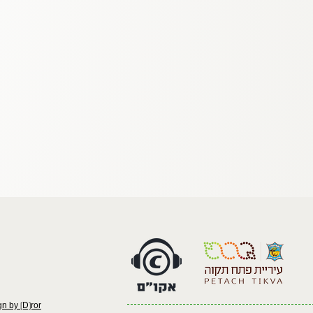
n by [D]ror