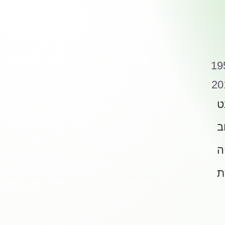
19
20
ט
ב
ה
ת