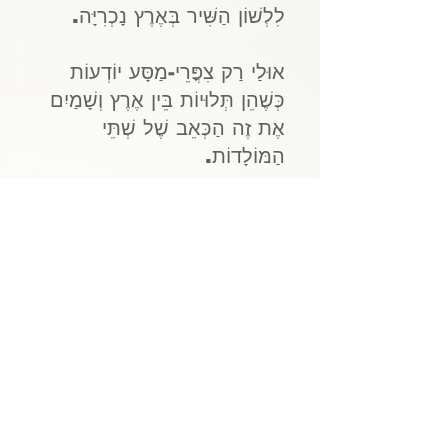
לִלְשׁוֹן הַשִּׁיר בְּאֶרֶץ נָכְרִיָּה.
אוּלַי רַק צִפֳּרֵי-מַסָּע יוֹדְעוֹת
כְּשֶׁהֵן תְּלוּיוֹת בֵּין אֶרֶץ וְשָׁמַיִם
אֶת זֶה הַכְּאֵב שֶׁל שְׁתֵּי
הַמּוֹלָדוֹת.
אִתְּכֶם אֲנִי נִשְׁתַּלְתִּי פַּעֲמַיִם,
אִתְּכֶם אֲנִי צָמַחְתִּי, אֳרָנִים,
וְשָׁרָשַׁי בִּשְׁנֵי נוֹפִים שׁוֹנִים.