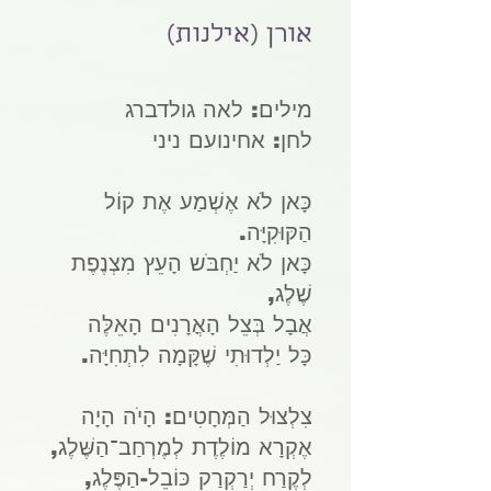
אורן (אילנות)
מילים: לאה גולדברג
לחן: אחינועם ניני
כָּאן לֹא אֶשְׁמַע אֶת קוֹל
הַקּוּקִיָּה.
כָּאן לֹא יַחְבֹּש הָעֵץ מִצְנֶפֶת
שֶׁלֶג,
אֲבָל בְּצֵל הָאֳרָנִים הָאֵלֶּה
כָּל יַלְדוּתִי שֶׁקָּמָה לִתְחִיָּה.
צִלְצוּל הַמְּחָטִים: הָיֹה הָיָה
אֶקְרָא מוֹלֶדֶת לְמֶרְחַב־הַשֶּׁלֶג,
לְקֶרַח יְרַקְרַק כּוֹבֵל-הַפֶּלֶג,