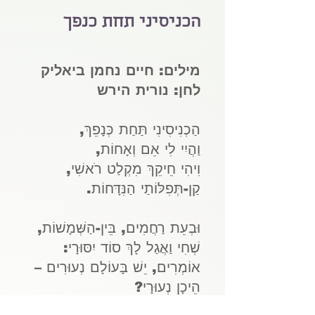
הכניסיני תחת כנפך
מילים: חיים נחמן ביאליק
לחן: נורית הירש
הַכְנִיסִינִי תַּחַת כְּנָפֵךְ,
וַהֲיִי לִי אֵם וְאָחוֹת,
וִיהִי חֵיקֵךְ מִקְלַט רֹאשִׁי,
קַן-תְּפִלּוֹתַי הַנִּדָּחוֹת.
וּבְעֵת רַחֲמִים, בֵּין-הַשְּׁמָשׁוֹת,
שְׁחִי וַאֲגַל לָךְ סוֹד יִסּוּרָי:
אוֹמְרִים, יֵשׁ בָּעוֹלָם נְעוּרִים –
הֵיכָן נְעוּרָי?