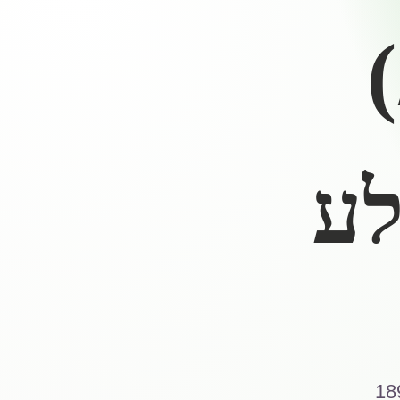
לע
18