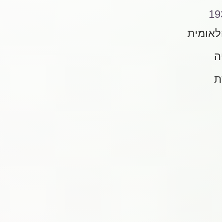
19
לאומית
ה
ת