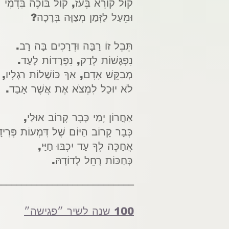
קוֹל קוֹרֵא בְּעֹז, קוֹל בּוֹכֶה בִּדְמִי
וּמֵעַל לַזְּמַן מְצַוֶּה בְּרָכָה?
תֵּבֵל זוֹ רַבָּה וּדְרָכִים בָּה רָב.
נִפְגָּשׁוֹת לְדַק, נִפְרָדוֹת לָעַד.
מְבַקֵּשׁ אָדָם, אַךְ כּוֹשְׁלוֹת רַגְלָיו,
לֹא יוּכַל לִמְצֹא אֶת אֲשֶׁר אָבַד.
אַחֲרוֹן יָמַי כְּבָר קָרוֹב אוּלַי,
כְּבָר קָרוֹב הַיּוֹם שֶׁל דִּמְעוֹת פְּרִי
אֲחַכֶּה לְךָ עַד יִכְבּוּ חַיַּי,
כְּחַכּוֹת רָחֵל לְדוֹדָהּ.
___________________________
100 שנה לשיר ״פגישה״