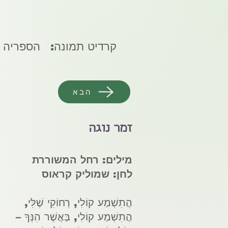
קרדיט תמונה:
הספריה 
הבא
זמר נוגה
מילים:
רחל
המשוררת
לחן:
שמוליק קראוס
הֲתִשְׁמַע קוֹלִי, רְחוֹקִי שֶׁלִּי,
הֲתִשְׁמַע קוֹלִי, בַּאֲשֶׁר הִנְּךָ –