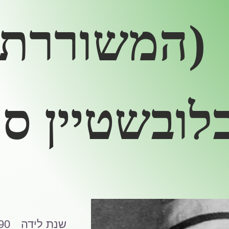
(המשוררת)
לובשטיין ס
שנת לידה
90