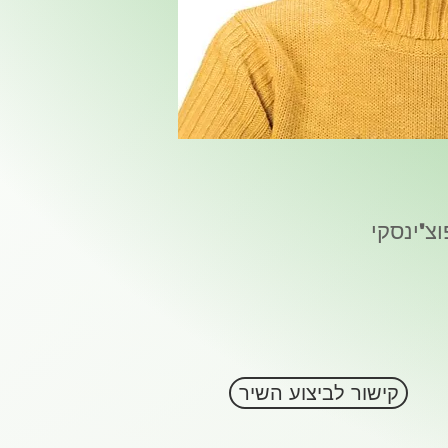
צ'ינסקי
קישור לביצוע השיר