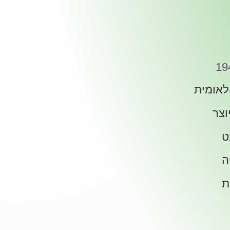
19
לאומית
וצר
ט
ה
ת