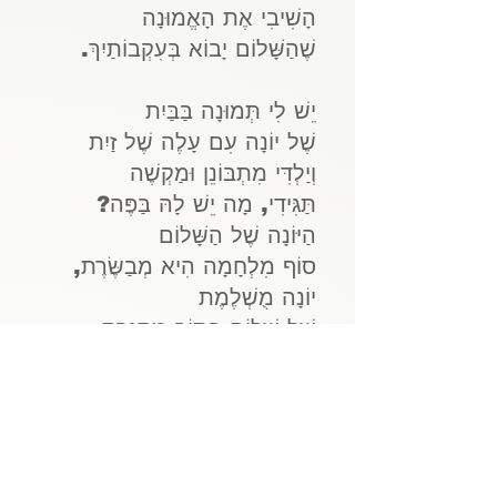
הָשִׁיבִי אֶת הָאֱמוּנָה
שֶׁהַשָּׁלוֹם יָבוֹא בְּעִקְבוֹתַיִךְ.
יֵשׁ לִי תְּמוּנָה בַּבַּיִת
שֶׁל יוֹנָה עִם עָלֶה שֶׁל זַיִת
וְיַלְדִּי מִתְבּוֹנֵן וּמַקְשֶׁה
תַּגִּידִי, מָה יֵשׁ לָהּ בַּפֶּה?
הַיּוֹנָה שֶׁל הַשָּׁלוֹם
סוֹף מִלְחָמָה הִיא מְבַשֶּׂרֶת,
יוֹנָה מֻשְׁלֶמֶת
שֶׁל שָׁלוֹם בְּתוֹךְ מִסְגֶּרֶת.
יוֹנָה עִם עָלֶה שֶׁל זַיִת...
יֵשׁ לִי תְּמוּנָה בַּבַּיִת
שֶׁל יוֹנָה עִם עָלֶה שֶׁל זַיִת